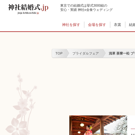
{literal}
東京での結婚式は挙式3000組の
安心・実績 神社x会食ウェディング
神社を探す
会場を探す
衣裳
結
TOP
ブライダルフェア
浅草 茶寮一松 
11