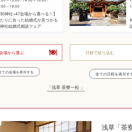
7:00～19:00
1
30神社×47会場から選べる！】
たりに合った結婚式が見つかる
神社結婚式相談フェア
会場から選ぶ
日程で絞り込む
全ての会場を表示する
全ての日程を表示す
「浅草 茶寮一松 」
浅草「茶