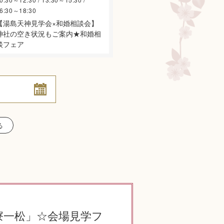
6:30～18:30
【湯島天神見学会×和婚相談会】
神社の空き状況もご案内★和婚相
談フェア
る
寮一松」☆会場見学フ