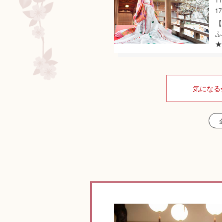
1
【
ふ
★
気になる