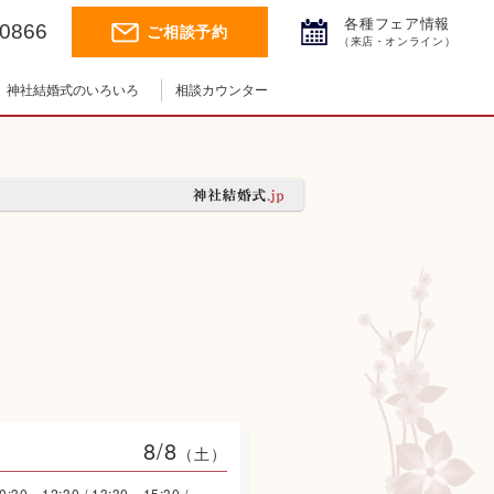
各種フェア情報
-0866
ご相談予約
（来店・オンライン）
神社結婚式のいろいろ
相談カウンター
神社結婚式.jpチャンネル
神前式とは
神社コラム
挙式の流れ
8/8
（土）
0:30～12:30 / 13:30～15:30 /