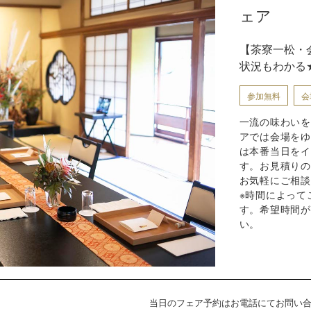
ェア
【茶寮一松・
状況もわかる
参加無料
会
一流の味わいを
アでは会場をゆ
は本番当日をイ
す。お見積りの
お気軽にご相談
※時間によって
す。希望時間が
い。
当日のフェア予約はお電話にて
お問い