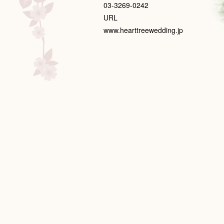
03-3269-0242
URL
www.hearttreewedding.jp