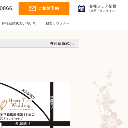
各種フェア情報
-0866
ご相談予約
（来店・オンライン）
神社結婚式のいろいろ
相談カウンター
神社結婚式.jpチャンネル
神前式とは
神社コラム
挙式の流れ