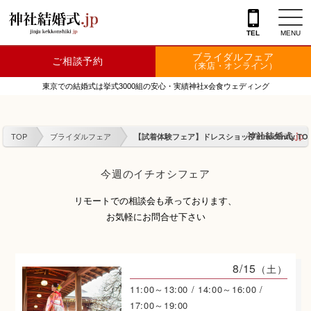
{literal}
TEL
MENU
ブライダルフェア
ご相談予約
神社を探す
（来店・オンライン）
東京での結婚式は挙式3000組の安心・実績神社x会食ウェディング
会場を探す
衣裳
TOP
ブライダルフェア
【試着体験フェア】ドレスショップinnocently T
結婚式レポート
今週のイチオシフェア
フェア情報
リモートでの相談会も承っております、
特典
お気軽にお問合せ下さい
フォトプラン
8/15
（土）
TOKIWAKEプラン
11:00～13:00 / 14:00～16:00 /
17:00～19:00
相談カウンター