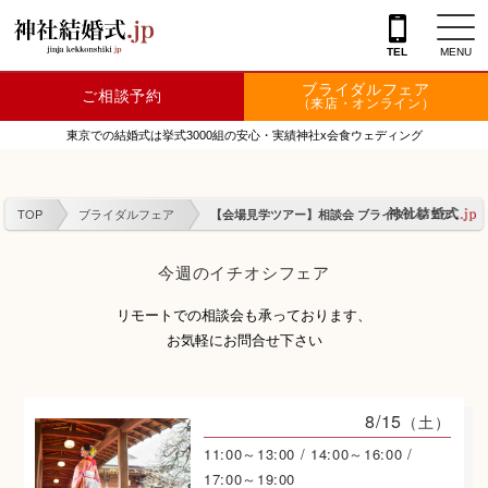
{literal}
TEL
MENU
ブライダルフェア
ご相談予約
神社を探す
（来店・オンライン）
東京での結婚式は挙式3000組の安心・実績神社x会食ウェディング
会場を探す
衣裳
TOP
ブライダルフェア
【会場見学ツアー】相談会 ブライダルフェア
結婚式レポート
今週のイチオシフェア
フェア情報
リモートでの相談会も承っております、
特典
お気軽にお問合せ下さい
フォトプラン
8/15
（土）
TOKIWAKEプラン
11:00～13:00 / 14:00～16:00 /
17:00～19:00
相談カウンター