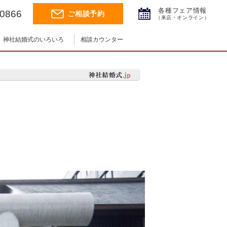
各種フェア情報
-0866
ご相談予約
（来店・オンライン）
神社結婚式のいろいろ
相談カウンター
神社結婚式.jpチャンネル
神前式とは
神社コラム
挙式の流れ