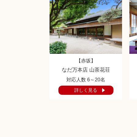
【赤坂】
なだ万本店 山茶花荘
対応人数 6～20名
詳しく見る