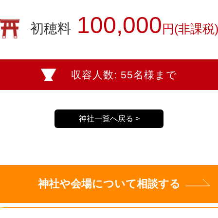
100,000
初穂料
円(非課税
収容人数: 55名様まで
神社一覧へ戻る >
神社や会場について相談する