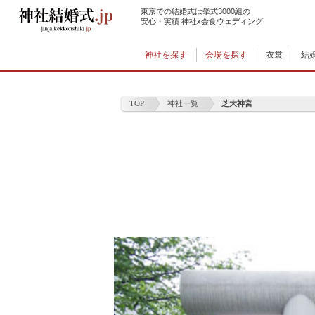
東京での結婚式は挙式3000組の
安心・実績 神社x会食ウェディング
神社を探す
会場を探す
衣裳
結
TOP
神社一覧
芝大神宮