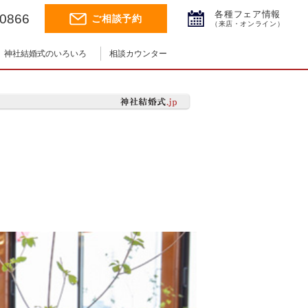
各種フェア情報
-0866
ご相談予約
（来店・オンライン）
神社結婚式のいろいろ
相談カウンター
神社結婚式.jpチャンネル
神前式とは
神社コラム
挙式の流れ