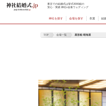
東京での結婚式は挙式3000組の
安心・実績 神社x会食ウェディング
神社を探す
会場を探す
衣裳
結
TOP
会場一覧
屋形船 晴海屋