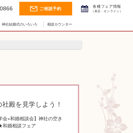
各種フェア情報
-0866
ご相談予約
（来店・オンライン）
神社結婚式のいろいろ
相談カウンター
神社結婚式.jpチャンネル
神前式とは
神社コラム
挙式の流れ
の社殿を見学しよう！
学会×和婚相談会】神社の空き
★和婚相談フェア