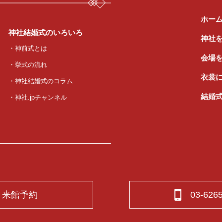
ホー
神社結婚式のいろいろ
神社
・神前式とは
会場
・挙式の流れ
衣裳
・神社結婚式のコラム
結婚
・神社.jpチャンネル
来館予約
03-626