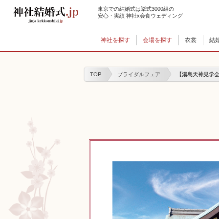
東京での結婚式は挙式3000組の
安心・実績 神社x会食ウェディング
神社を探す
会場を探す
衣裳
結
TOP
ブライダルフェア
【湯島天神見学会