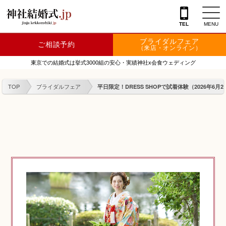
TEL
MENU
ブライダルフェア
ご相談予約
神社を探す
（来店・オンライン）
東京での結婚式は挙式3000組の安心・実績神社x会食ウェディング
会場を探す
TOP
ブライダルフェア
平日限定！DRESS SHOPで試着体験（2026年6月2
衣裳
結婚式レポート
フェア情報
特典
フォトプラン
TOKIWAKEプラン
相談カウンター