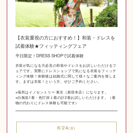
神社結婚式のいろいろ
【衣装重視の方におすすめ！】和装・ドレスを
試着体験★フィッティングフェア
神前式とは
平日限定！DRESS SHOPで試着体験
衣装が気になる方必見の和装やドレスをお試しいただけるフ
ェアです。実際にドレスショップで気になる衣装をフィッテ
ィング体験！体験後は結婚式に関して様々なご案内を致しま
す。まずは衣装！という方、ぜひご予約ください。
※場所はイノセントリー 東京（新宿本店）になります。
※白無垢1着・色打掛１着の計2着お試しいただけます。（着
物の代わりにドレス体験も可能です）
挙式の流れ
6/24
(水)