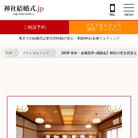
TEL
MENU
ブライダルフェア
ご相談予約
神社を探す
（来店・オンライン）
東京での結婚式は挙式3000組の安心・実績神社x会食ウェディング
会場を探す
TOP
ブライダルフェア
【料亭 幸本・会場見学×相談会】神社の空き状況もわ
衣裳
結婚式レポート
フェア情報
特典
フォトプラン
TOKIWAKEプラン
相談カウンター