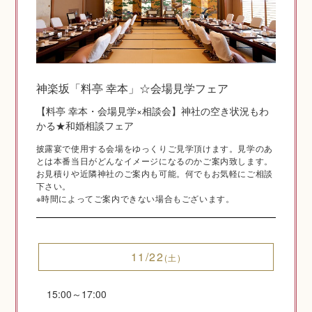
神社結婚式のいろいろ
神楽坂「料亭 幸本」☆会場見学フェア
【料亭 幸本・会場見学×相談会】神社の空き状況もわ
神前式とは
かる★和婚相談フェア
披露宴で使用する会場をゆっくりご見学頂けます。見学のあ
とは本番当日がどんなイメージになるのかご案内致します。
お見積りや近隣神社のご案内も可能。何でもお気軽にご相談
下さい。
※時間によってご案内できない場合もございます。
11/22
(土)
挙式の流れ
15:00～17:00