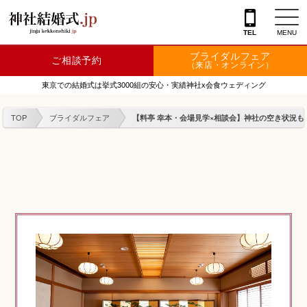
TEL
MENU
ブライダルフェア
ご相談予約
神社を探す
（来店・オンライン）
東京での結婚式は挙式3000組の安心・実績神社x会食ウェディング
会場を探す
TOP
ブライダルフェア
【料亭 幸本・会場見学×相談会】神社の空き状況もわ
衣裳
結婚式レポート
フェア情報
特典
フォトプラン
TOKIWAKEプラン
相談カウンター