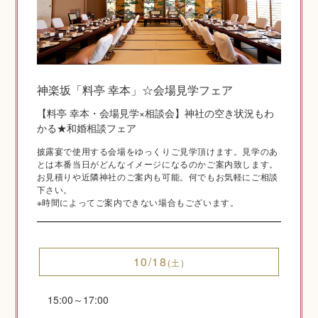
神社結婚式のいろいろ
神楽坂「料亭 幸本」☆会場見学フェア
【料亭 幸本・会場見学×相談会】神社の空き状況もわ
神前式とは
かる★和婚相談フェア
披露宴で使用する会場をゆっくりご見学頂けます。見学のあ
とは本番当日がどんなイメージになるのかご案内致します。
お見積りや近隣神社のご案内も可能。何でもお気軽にご相談
下さい。
※時間によってご案内できない場合もございます。
10/18
(土)
挙式の流れ
15:00～17:00