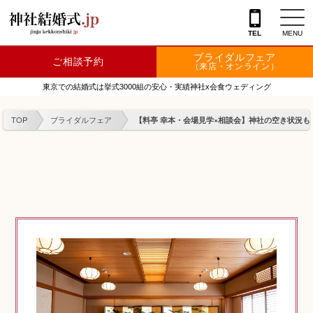
TEL
MENU
ブライダルフェア
ご相談予約
神社を探す
（来店・オンライン）
東京での結婚式は挙式3000組の安心・実績神社x会食ウェディング
会場を探す
TOP
ブライダルフェア
【料亭 幸本・会場見学×相談会】神社の空き状況もわ
衣裳
結婚式レポート
フェア情報
特典
フォトプラン
TOKIWAKEプラン
相談カウンター