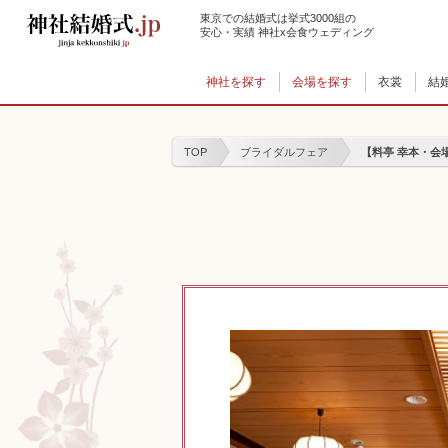
東京での結婚式は挙式3000組の
安心・実績 神社x会食ウェディング
神社を探す
会場を探す
衣裳
結
TOP
ブライダルフェア
【料亭 幸本・会