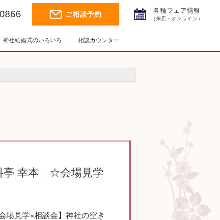
各種フェア情報
-0866
ご相談予約
（来店・オンライン）
神社結婚式のいろいろ
相談カウンター
神社結婚式.jpチャンネル
神前式とは
神社コラム
挙式の流れ
料亭 幸本」☆会場見学
・会場見学×相談会】神社の空き