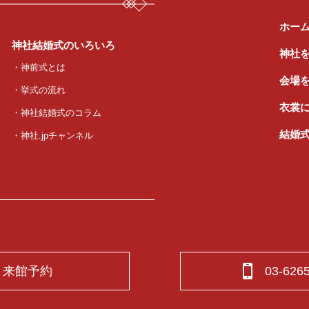
ホー
神社結婚式のいろいろ
神社
・神前式とは
会場
・挙式の流れ
衣裳
・神社結婚式のコラム
結婚
・神社.jpチャンネル
来館予約
03-626