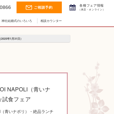
各種フェア情報
-0866
ご相談予約
（来店・オンライン）
神社結婚式のいろいろ
相談カウンター
神社結婚式.jpチャンネル
神前式とは
神社コラム
挙式の流れ
025年1月31日）
I NAPOLI（青いナ
☆試食フェア
POLI（青いナポリ）・絶品ランチ