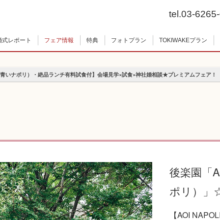
tel.03-6265
婚式レポート
フェア情報
特典
フォトプラン
TOKIWAKEプラン
LI（青いナポリ）・絶品ランチ有料試食付】会場見学×試食×神社婚相談★プレミアムフェア！（2
後楽園「AO
ポリ）」
【AOI NA