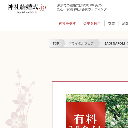
東京での結婚式は挙式3000組の
安心・実績 神社x会食ウェディング
神社を探す
会場を探す
衣裳
結
TOP
ブライダルフェア
【AOI NAPO