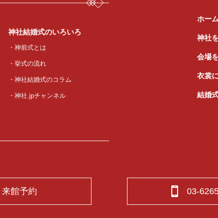
ホー
神社結婚式のいろいろ
神社
・神前式とは
会場
・挙式の流れ
衣裳
・神社結婚式のコラム
結婚
・神社.jpチャンネル
来館予約
03-626