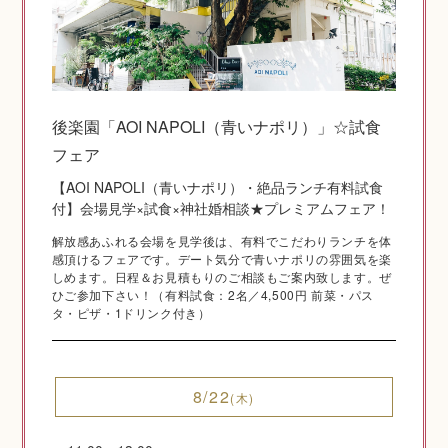
神社結婚式のいろいろ
後楽園「AOI NAPOLI（青いナポリ）」☆試食
フェア
神前式とは
【AOI NAPOLI（青いナポリ）・絶品ランチ有料試食
付】会場見学×試食×神社婚相談★プレミアムフェア！
解放感あふれる会場を見学後は、有料でこだわりランチを体
感頂けるフェアです。デート気分で青いナポリの雰囲気を楽
しめます。日程＆お見積もりのご相談もご案内致します。ぜ
ひご参加下さい！（有料試食：2名／4,500円 前菜・パス
タ・ピザ・1ドリンク付き）
8/22
(木)
挙式の流れ