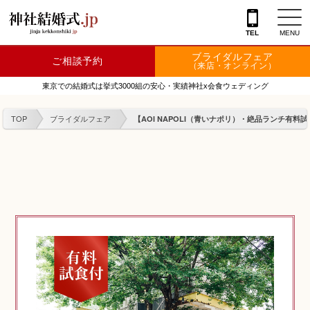
TEL
MENU
ブライダルフェア
ご相談予約
神社を探す
（来店・オンライン）
東京での結婚式は挙式3000組の安心・実績神社x会食ウェディング
会場を探す
TOP
ブライダルフェア
【AOI NAPOLI（青いナポリ）・絶品ランチ有料
衣裳
結婚式レポート
フェア情報
特典
フォトプラン
TOKIWAKEプラン
相談カウンター