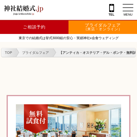
TEL
MENU
ブライダルフェア
ご相談予約
神社を探す
（来店・オンライン）
東京での結婚式は挙式3000組の安心・実績神社x会食ウェディング
会場を探す
TOP
ブライダルフェア
【アンティカ・オステリア・デル・ポンテ・無料試食
衣裳
結婚式レポート
フェア情報
特典
フォトプラン
TOKIWAKEプラン
相談カウンター