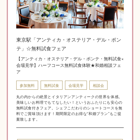
神社結婚式のいろいろ
東京駅「アンティカ・オステリア・デル・ポン
テ」☆無料試食フェア
神前式とは
【アンティカ・オステリア・デル・ポンテ・無料試食×
会場見学】ハーフコース無料試食体験★和婚相談フェ
ア
参加無料
無料試食
会場見学
相談会
丸の内からの絶景とイタリアンアンティークの世界を体感。
美味しいお料理でもてなしたい！というおふたりにも安心の
無料試食付きフェア。シェフこだわりのショートコースを無
料でご賞味頂けます！期間限定のお得な“和婚プラン”もご提
案致します。
挙式の流れ