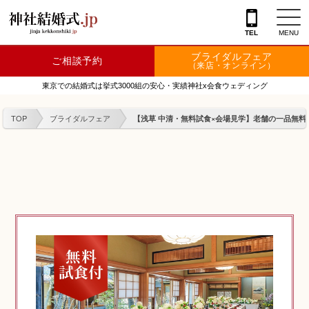
TEL
MENU
ブライダルフェア
ご相談予約
神社を探す
（来店・オンライン）
東京での結婚式は挙式3000組の安心・実績神社x会食ウェディング
会場を探す
TOP
ブライダルフェア
【浅草 中清・無料試食×会場見学】老舗の一品無料試
衣裳
結婚式レポート
フェア情報
特典
フォトプラン
TOKIWAKEプラン
相談カウンター