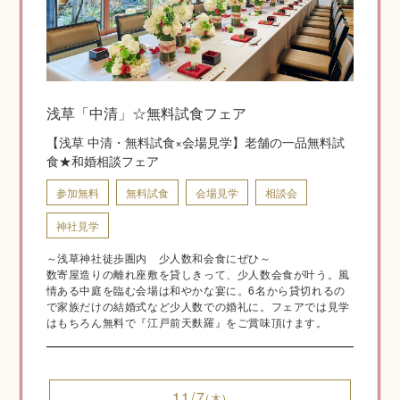
神社結婚式のいろいろ
浅草「中清」☆無料試食フェア
【浅草 中清・無料試食×会場見学】老舗の一品無料試
神前式とは
食★和婚相談フェア
参加無料
無料試食
会場見学
相談会
神社見学
～浅草神社徒歩圏内 少人数和会食にぜひ～
数寄屋造りの離れ座敷を貸しきって、少人数会食が叶う。風
情ある中庭を臨む会場は和やかな宴に。6名から貸切れるの
で家族だけの結婚式など少人数での婚礼に。フェアでは見学
はもちろん無料で『江戸前天麩羅』をご賞味頂けます。
挙式の流れ
11/7
(木)