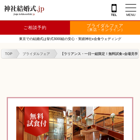
TEL
MENU
ブライダルフェア
ご相談予約
神社を探す
（来店・オンライン）
東京での結婚式は挙式3000組の安心・実績神社x会食ウェディング
会場を探す
TOP
ブライダルフェア
【ラリアンス・一日一組限定！無料試食×会場見学】
衣裳
結婚式レポート
フェア情報
特典
フォトプラン
TOKIWAKEプラン
相談カウンター