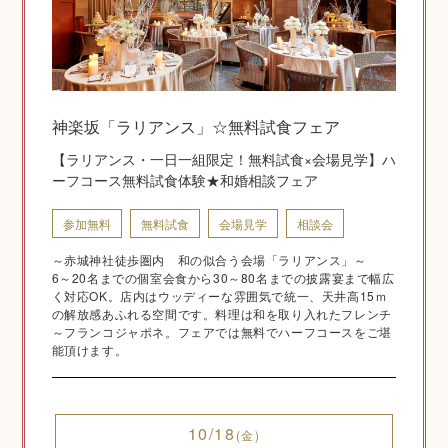
神社結婚式のいろいろ
神楽坂「ラリアンス」☆無料試食フェア
【ラリアンス・一日一組限定！無料試食×会場見学】ハ
神前式とは
ーフコース無料試食体験★和婚相談フェア
参加無料
無料試食
会場見学
相談会
～赤城神社徒歩圏内 和の似合う会場「ラリアンス」～
6～20名までの個室会食から30～80名までの披露宴まで幅広
く対応OK。店内はウッディーな雰囲気で統一、天井高15ｍ
の解放感あふれる空間です。料理は和を取り入れたフレンチ
～フランコジャポネ。フェアでは無料でハーフコースをご堪
能頂けます。
挙式の流れ
10/18
(金)