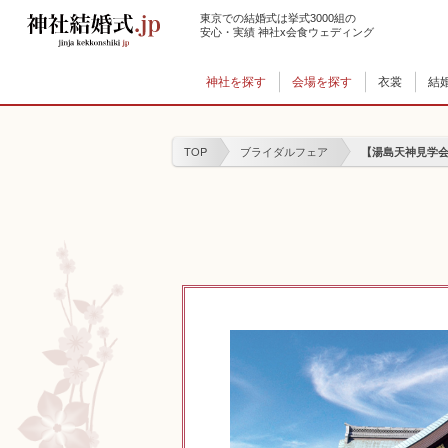
東京での結婚式は挙式3000組の
安心・実績 神社x会食ウェディング
神社を探す
会場を探す
衣裳
結
TOP
ブライダルフェア
【湯島天神見学会