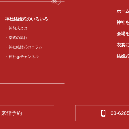
ホー
神社結婚式のいろいろ
神社
・神前式とは
会場
・挙式の流れ
衣裳
・神社結婚式のコラム
結婚
・神社.jpチャンネル
来館予約
03-626