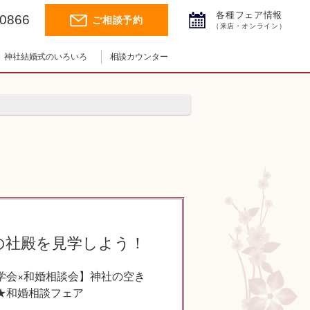
各種フェア情報
-0866
ご相談予約
（来店・オンライン）
神社結婚式のいろいろ
相談カウンター
神社結婚式.jpチャンネル
神前式とは
神社コラム
挙式の流れ
の社殿を見学しよう！
学会×和婚相談会】神社の空き
★和婚相談フェア