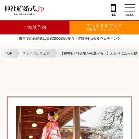
TEL
MENU
ブライダルフェア
ご相談予約
神社を探す
（来店・オンライン）
東京での結婚式は挙式3000組の安心・実績神社x会食ウェディング
会場を探す
TOP
ブライダルフェア
【30神社×47会場から選べる！】ふたりに合った結
衣裳
結婚式レポート
フェア情報
特典
フォトプラン
TOKIWAKEプラン
相談カウンター