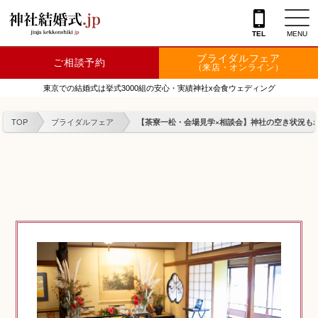
TEL
MENU
ブライダルフェア
ご相談予約
神社を探す
（来店・オンライン）
東京での結婚式は挙式3000組の安心・実績神社x会食ウェディング
会場を探す
TOP
ブライダルフェア
【茶寮一松・会場見学×相談会】神社の空き状況もわか
衣裳
結婚式レポート
フェア情報
特典
フォトプラン
TOKIWAKEプラン
相談カウンター