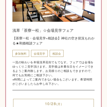
神社結婚式のいろいろ
浅草「茶寮一松」☆会場見学フェア
【茶寮一松・会場見学×相談会】神社の空き状況もわか
神前式とは
る★和婚相談フェア
参加無料
会場見学
相談会
一流の味わいを本場浅草花街でもてなす。フェアでは会場を
ゆっくりご見学頂けます。見学後は本番当日をイメージでき
るようご案内致します。お見積りのご相談もできますので、
何でもお気軽にご相談下さい。
※時間によってご案内できない場合もございます。希望時間
がございましたらお申し出下さい。
挙式の流れ
10/28
(月)