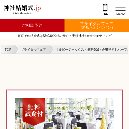
TEL
MENU
ブライダルフェア
ご相談予約
神社を探す
（来店・オンライン）
東京での結婚式は挙式3000組の安心・実績神社x会食ウェディング
会場を探す
TOP
ブライダルフェア
【ルビージャックス・無料試食×会場見学】ハーフコ
衣裳
結婚式レポート
フェア情報
特典
フォトプラン
TOKIWAKEプラン
相談カウンター