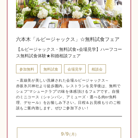
神社結婚式のいろいろ
六本木「ルビージャックス」☆無料試食フェア
【ルビージャックス・無料試食×会場見学】ハーフコー
神前式とは
ス無料試食体験★和婚相談フェア
参加無料
無料試食
会場見学
相談会
～直線美が美しい洗練された会場ルビージャックス～
赤坂氷川神社より徒歩圏内。レストランを見学後は、無料で
シェフ“マシュークラブ”の味を体感頂けるフェアです。自慢
のミニコース（シャンパン、アミューズ・選べる肉or魚料
理、デセール）をお愉しみ下さい。日程＆お見積もりのご相
談もご案内致します。ぜひご参加下さい！
挙式の流れ
9/9
(月)