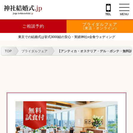
TEL
MENU
ブライダルフェア
ご相談予約
神社を探す
（来店・オンライン）
東京での結婚式は挙式3000組の安心・実績神社x会食ウェディング
会場を探す
TOP
ブライダルフェア
【アンティカ・オステリア・デル・ポンテ・無料試食
衣裳
結婚式レポート
フェア情報
特典
フォトプラン
TOKIWAKEプラン
相談カウンター