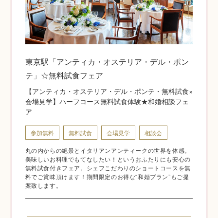
神社結婚式のいろいろ
東京駅「アンティカ・オステリア・デル・ポン
テ」☆無料試食フェア
神前式とは
【アンティカ・オステリア・デル・ポンテ・無料試食×
会場見学】ハーフコース無料試食体験★和婚相談フェ
ア
参加無料
無料試食
会場見学
相談会
丸の内からの絶景とイタリアンアンティークの世界を体感。
美味しいお料理でもてなしたい！というおふたりにも安心の
無料試食付きフェア。シェフこだわりのショートコースを無
料でご賞味頂けます！期間限定のお得な“和婚プラン”もご提
案致します。
挙式の流れ