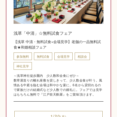
神社結婚式のいろいろ
浅草「中清」☆無料試食フェア
【浅草 中清・無料試食×会場見学】老舗の一品無料試
神前式とは
食★和婚相談フェア
参加無料
無料試食
会場見学
相談会
神社見学
～浅草神社徒歩圏内 少人数和会食にぜひ～
数寄屋造りの離れ座敷を貸しきって、少人数会食が叶う。風
情ある中庭を臨む会場は和やかな宴に。6名から貸切れるの
で家族だけの結婚式など少人数での婚礼に。フェアでは見学
はもちろん無料で『江戸前天麩羅』をご賞味頂けます。
挙式の流れ
1/20
(月)