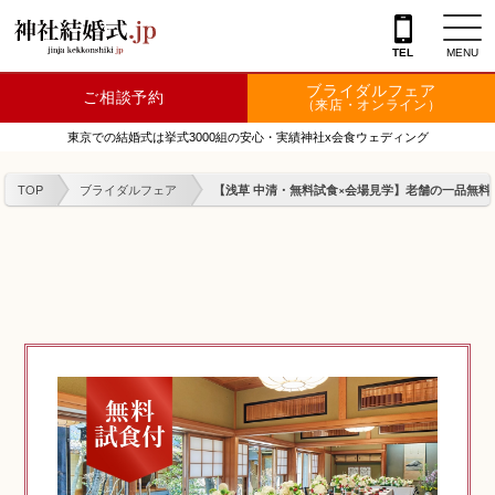
TEL
MENU
ブライダルフェア
ご相談予約
神社を探す
（来店・オンライン）
東京での結婚式は挙式3000組の安心・実績神社x会食ウェディング
会場を探す
TOP
ブライダルフェア
【浅草 中清・無料試食×会場見学】老舗の一品無料試
衣裳
結婚式レポート
フェア情報
特典
フォトプラン
TOKIWAKEプラン
相談カウンター