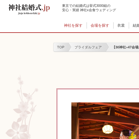
東京での結婚式は挙式3000組の
安心・実績 神社x会食ウェディング
神社を探す
会場を探す
衣裳
結
TOP
ブライダルフェア
【30神社×47