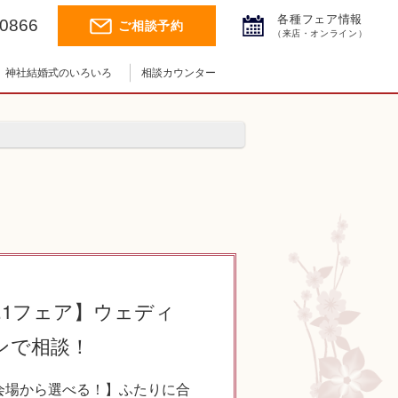
各種フェア情報
-0866
ご相談予約
（来店・オンライン）
神社結婚式のいろいろ
相談カウンター
神社結婚式.jpチャンネル
神前式とは
神社コラム
挙式の流れ
）
.1フェア】ウェディ
ンで相談！
7会場から選べる！】ふたりに合