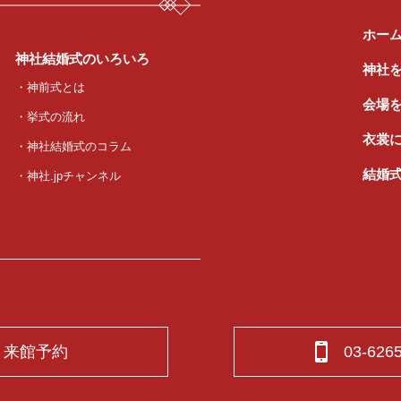
ホー
神社結婚式のいろいろ
神社
・神前式とは
会場
・挙式の流れ
衣裳
・神社結婚式のコラム
結婚
・神社.jpチャンネル
来館予約
03-626