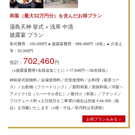
和装（最大32万円分）を含んだお得プラン
湯島天神 挙式 × 浅草 中清
披露宴 プラン
挙式費用：100,000円 ● 披露宴費用：569,460円（6名）● 介添え
等：33,000円
702,460
合計：
円
（※披露宴費用1名様追加ごとに＋17,545円～/30名様迄）
神前挙式初穂料／会場使用料／控室使用料／お料理（着席コー
ス）／お飲物（フリードリンク）／新郎和装／新婦和装／洋髪ヘ
アメイク1点（リハーサル含む）／着付け（和装）／アテンド／
プロデュース料 ※土日祝日をご希望の場合は別途￥44,000（税
込）を頂戴いたします（※税・サ込／挙式料は非課税）
お得プランをみる >