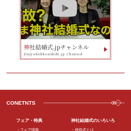
神
社結婚式.jpチャンネル
JinjyaKekkonshiki.jp Channel
CONETNTS
フェア・特典
神社結婚式のいろいろ
・フェア情報
・神前式とは