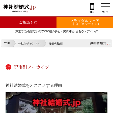
TEL
MENU
ブライダルフェア
ご相談予約
神社を探す
（来店・オンライン）
東京での結婚式は挙式3000組の安心・実績神社x会食ウェディング
会場を探す
TOP
神社.jpチャンネル
過去の動画
衣裳
結婚式レポート
記事別アーカイブ
フェア情報
特典
神社結婚式をオススメする理由
フォトプラン
TOKIWAKEプラン
相談カウンター