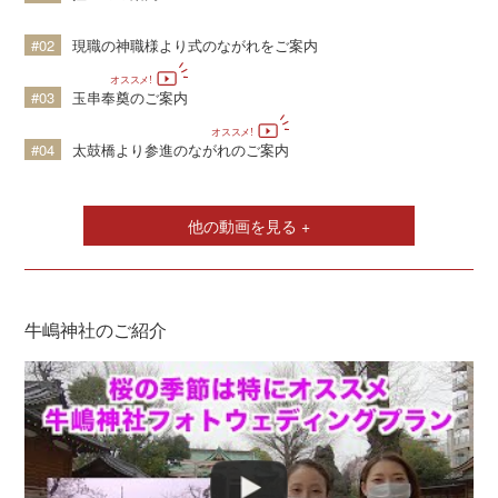
#02
現職の神職様より式のながれをご案内
#03
玉串奉奠のご案内
#04
太鼓橋より参進のながれのご案内
他の動画を見る +
牛嶋神社のご紹介