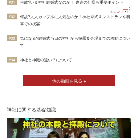
#01
何故?いま神社結婚式なのか！ 参進の仕様も重要ポイント
#02
何故?大人カップルに人気なのか！神社挙式＆レストランや料
亭での祝宴
#03
気になる?結婚式当日の神社から披露宴会場までの移動につい
て
#04
神社と神殿の違い？について
他の動画を見る +
神社に関する基礎知識
挙式の流れ