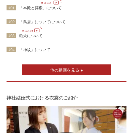
#01
「本殿と拝殿」について
#02
「鳥居」についてについて
#03
狛犬について
#04
「神紋」について
他の動画を見る +
神社結婚式における衣裳のご紹介