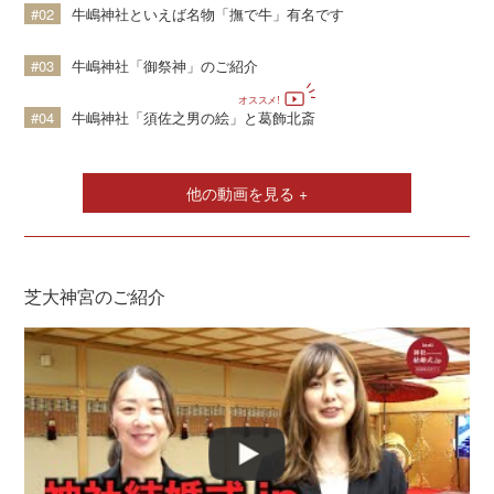
#02
牛嶋神社といえば名物「撫で牛」有名です
#03
牛嶋神社「御祭神」のご紹介
#04
牛嶋神社「須佐之男の絵」と葛飾北斎
他の動画を見る +
芝大神宮のご紹介