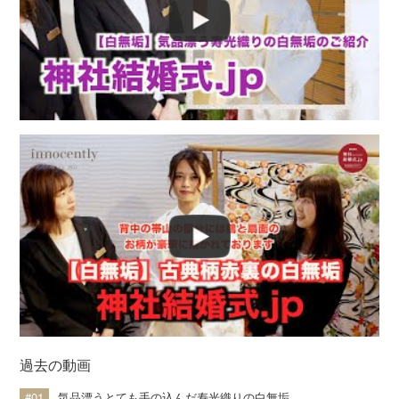
神社.jpチャンネル
過去の動画
#01
気品漂うとても手の込んだ寿光織りの白無垢