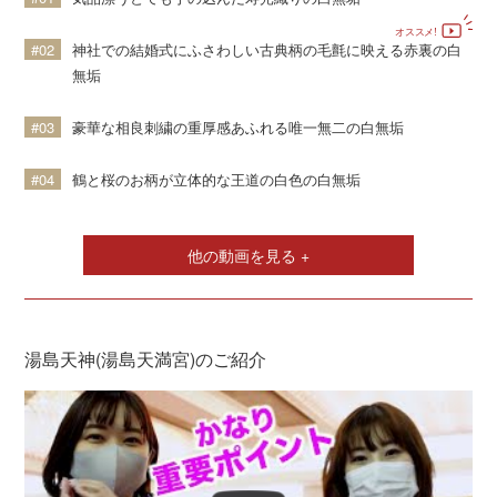
#02
神社での結婚式にふさわしい古典柄の毛氈に映える赤裏の白
無垢
#03
豪華な相良刺繍の重厚感あふれる唯一無二の白無垢
ご相談予約
#04
鶴と桜のお柄が立体的な王道の白色の白無垢
他の動画を見る +
湯島天神(湯島天満宮)のご紹介